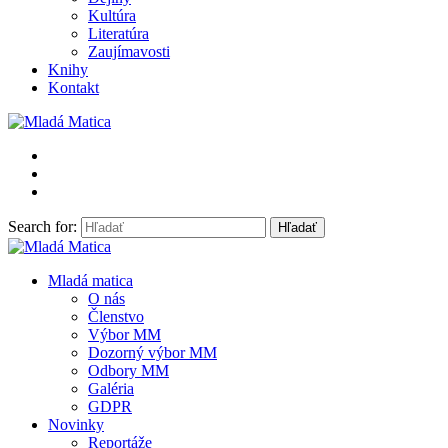
Kultúra
Literatúra
Zaujímavosti
Knihy
Kontakt
Search for:
Mladá Matica
Mladá matica
O nás
Členstvo
Výbor MM
Dozorný výbor MM
Odbory MM
Galéria
GDPR
Novinky
Reportáže