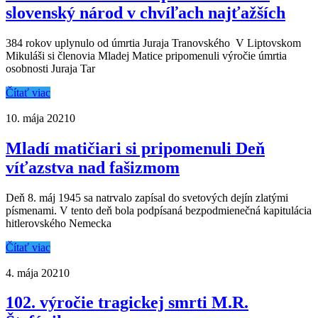
slovenský národ v chvíľach najťažších
384 rokov uplynulo od úmrtia Juraja Tranovského V Liptovskom
Mikuláši si členovia Mladej Matice pripomenuli výročie úmrtia
osobnosti Juraja Tar
Čítať viac
10. mája 2021
0
Mladí matičiari si pripomenuli Deň
víťazstva nad fašizmom
Deň 8. máj 1945 sa natrvalo zapísal do svetových dejín zlatými
písmenami. V tento deň bola podpísaná bezpodmienečná kapitulácia
hitlerovského Nemecka
Čítať viac
4. mája 2021
0
102. výročie tragickej smrti M.R.