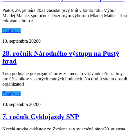
Piatok 29. januára 2021 zasadal prvý krát v tomto roku Výbor
Mladej Matice, spoločne s Dozorným výborom Mladej Matice. Toto
rokovanie bolo z
Čítať viac
10. septembra 2020
0
28. ročník Národného výstupu na Pustý
hrad
Toto podujatie pre organizátorov znamenalo vstávanie ešte za tmy,
pre účastníkov v skorých ranných hodinách. Na druhú stranu dostali
organizátori
Čítať viac
10. septembra 2020
0
7. ročník Cyklojazdy SNP
Necelá stovka cyklistov zo Zvolena si v sviatočné ráno(29. augusta