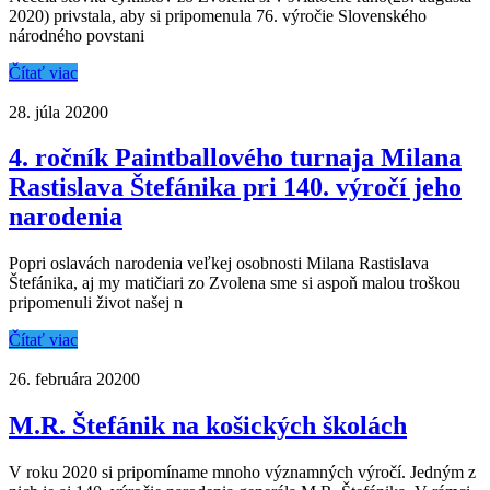
2020) privstala, aby si pripomenula 76. výročie Slovenského
národného povstani
Čítať viac
28. júla 2020
0
4. ročník Paintballového turnaja Milana
Rastislava Štefánika pri 140. výročí jeho
narodenia
Popri oslavách narodenia veľkej osobnosti Milana Rastislava
Štefánika, aj my matičiari zo Zvolena sme si aspoň malou troškou
pripomenuli život našej n
Čítať viac
26. februára 2020
0
M.R. Štefánik na košických školách
V roku 2020 si pripomíname mnoho významných výročí. Jedným z