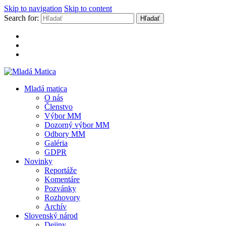
Skip to navigation
Skip to content
Search for:
Mladá Matica
Mladá matica
O nás
Členstvo
Výbor MM
Dozorný výbor MM
Odbory MM
Galéria
GDPR
Novinky
Reportáže
Komentáre
Pozvánky
Rozhovory
Archív
Slovenský národ
Dejiny