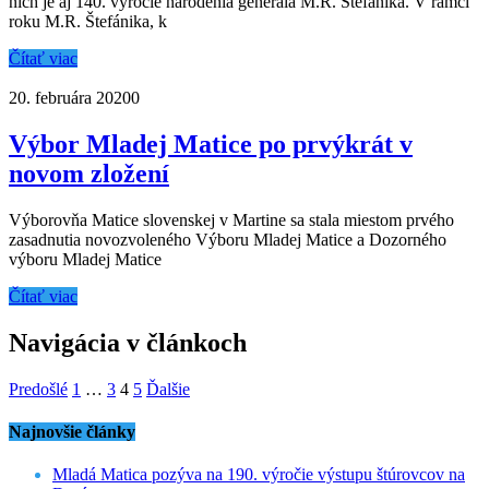
nich je aj 140. výročie narodenia generála M.R. Štefánika. V rámci
roku M.R. Štefánika, k
Čítať viac
20. februára 2020
0
Výbor Mladej Matice po prvýkrát v
novom zložení
Výborovňa Matice slovenskej v Martine sa stala miestom prvého
zasadnutia novozvoleného Výboru Mladej Matice a Dozorného
výboru Mladej Matice
Čítať viac
Navigácia v článkoch
Predošlé
1
…
3
4
5
Ďalšie
Najnovšie články
Mladá Matica pozýva na 190. výročie výstupu štúrovcov na