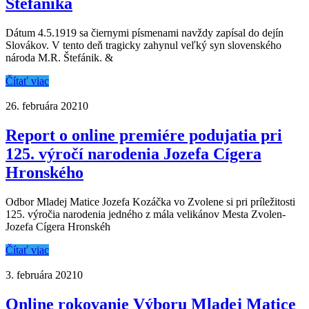
Štefánika
Dátum 4.5.1919 sa čiernymi písmenami navždy zapísal do dejín
Slovákov. V tento deň tragicky zahynul veľký syn slovenského
národa M.R. Štefánik. &
Čítať viac
26. februára 2021
0
Report o online premiére podujatia pri
125. výročí narodenia Jozefa Cígera
Hronského
Odbor Mladej Matice Jozefa Kozáčka vo Zvolene si pri príležitosti
125. výročia narodenia jedného z mála velikánov Mesta Zvolen-
Jozefa Cígera Hronskéh
Čítať viac
3. februára 2021
0
Online rokovanie Výboru Mladej Matice