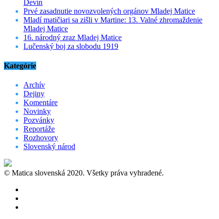
Devín
Prvé zasadnutie novozvolených orgánov Mladej Matice
Mladí matičiari sa zišli v Martine: 13. Valné zhromaždenie
Mladej Matice
16. národný zraz Mladej Matice
Lučenský boj za slobodu 1919
Kategórie
Archív
Dejiny
Komentáre
Novinky
Pozvánky
Reportáže
Rozhovory
Slovenský národ
© Matica slovenská 2020. Všetky práva vyhradené.