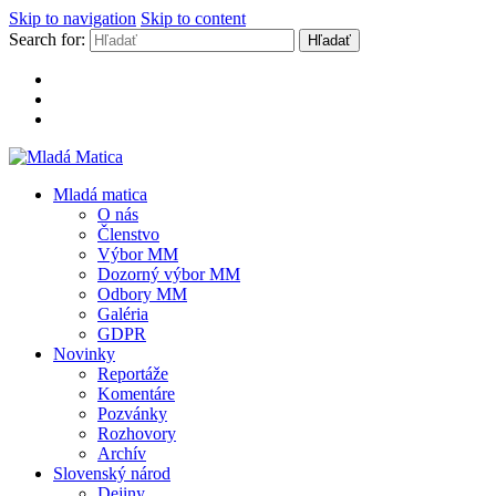
Skip to navigation
Skip to content
Search for:
Mladá Matica
Mladá matica
O nás
Členstvo
Výbor MM
Dozorný výbor MM
Odbory MM
Galéria
GDPR
Novinky
Reportáže
Komentáre
Pozvánky
Rozhovory
Archív
Slovenský národ
Dejiny