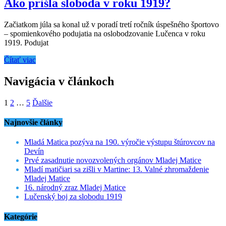
Ako prišla sloboda v roku 1919?
Začiatkom júla sa konal už v poradí tretí ročník úspešného športovo
– spomienkového podujatia na oslobodzovanie Lučenca v roku
1919. Podujat
Čítať viac
Navigácia v článkoch
1
2
…
5
Ďalšie
Najnovšie články
Mladá Matica pozýva na 190. výročie výstupu štúrovcov na
Devín
Prvé zasadnutie novozvolených orgánov Mladej Matice
Mladí matičiari sa zišli v Martine: 13. Valné zhromaždenie
Mladej Matice
16. národný zraz Mladej Matice
Lučenský boj za slobodu 1919
Kategórie