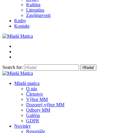
Kultúra
Literatúra
Zaujímavosti
Knihy
Kontakt
Search for:
Mladá Matica
Mladá matica
O nás
Členstvo
Výbor MM
Dozorný výbor MM
Odbory MM
Galéria
GDPR
Novinky
Reportáže