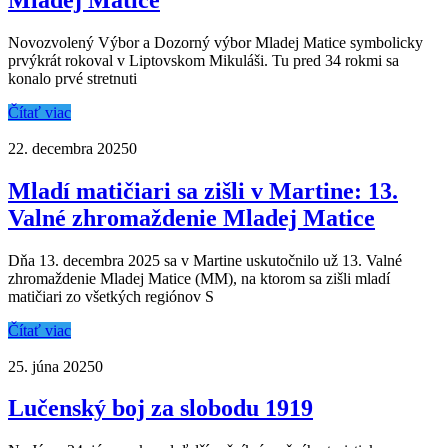
Novozvolený Výbor a Dozorný výbor Mladej Matice symbolicky
prvýkrát rokoval v Liptovskom Mikuláši. Tu pred 34 rokmi sa
konalo prvé stretnuti
Čítať viac
22. decembra 2025
0
Mladí matičiari sa zišli v Martine: 13.
Valné zhromaždenie Mladej Matice
Dňa 13. decembra 2025 sa v Martine uskutočnilo už 13. Valné
zhromaždenie Mladej Matice (MM), na ktorom sa zišli mladí
matičiari zo všetkých regiónov S
Čítať viac
25. júna 2025
0
Lučenský boj za slobodu 1919