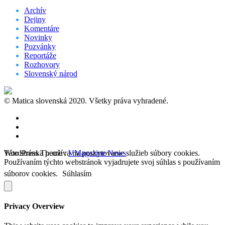
Archív
Dejiny
Komentáre
Novinky
Pozvánky
Reportáže
Rozhovory
Slovenský národ
© Matica slovenská 2020. Všetky práva vyhradené.
WordPress Theme :
Táto stránka používa na poskytovanie služieb súbory cookies.
VMagazine News
Používaním týchto webstránok vyjadrujete svoj súhlas s používaním
súborov cookies.
Súhlasím
Privacy Overview