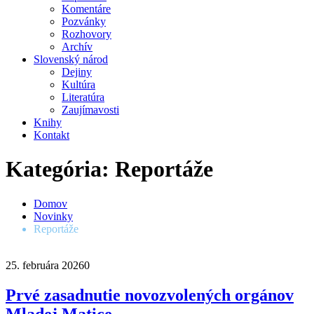
Komentáre
Pozvánky
Rozhovory
Archív
Slovenský národ
Dejiny
Kultúra
Literatúra
Zaujímavosti
Knihy
Kontakt
Kategória: Reportáže
Domov
Novinky
Reportáže
25. februára 2026
0
Prvé zasadnutie novozvolených orgánov
Mladej Matice