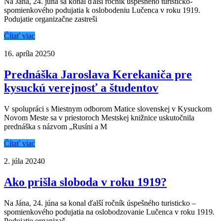
Na Jána, 24. júna sa konal ďalší ročník úspešného turisticko-
spomienkového podujatia k oslobodeniu Lučenca v roku 1919.
Podujatie organizačne zastreši
Čítať viac
16. apríla 2025
0
Prednáška Jaroslava Kerekaniča pre
kysuckú verejnosť a študentov
V spolupráci s Miestnym odborom Matice slovenskej v Kysuckom
Novom Meste sa v priestoroch Mestskej knižnice uskutočnila
prednáška s názvom „Rusíni a M
Čítať viac
2. júla 2024
0
Ako prišla sloboda v roku 1919?
Na Jána, 24. júna sa konal ďalší ročník úspešného turisticko –
spomienkového podujatia na oslobodzovanie Lučenca v roku 1919.
Podujatie organizač