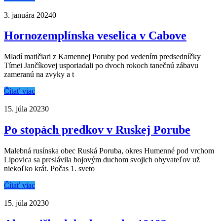
3. januára 2024
0
Hornozemplínska veselica v Cabove
Mladí matičiari z Kamennej Poruby pod vedením predsedníčky
Tímei Jančíkovej usporiadali po dvoch rokoch tanečnú zábavu
zameranú na zvyky a t
Čítať viac
15. júla 2023
0
Po stopách predkov v Ruskej Porube
Malebná rusínska obec Ruská Poruba, okres Humenné pod vrchom
Lipovica sa preslávila bojovým duchom svojich obyvateľov už
niekoľko krát. Počas 1. sveto
Čítať viac
15. júla 2023
0