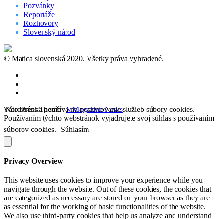
Pozvánky
Reportáže
Rozhovory
Slovenský národ
© Matica slovenská 2020. Všetky práva vyhradené.
WordPress Theme :
Táto stránka používa na poskytovanie služieb súbory cookies.
VMagazine News
Používaním týchto webstránok vyjadrujete svoj súhlas s používaním
súborov cookies.
Súhlasím
Privacy Overview
This website uses cookies to improve your experience while you
navigate through the website. Out of these cookies, the cookies that
are categorized as necessary are stored on your browser as they are
as essential for the working of basic functionalities of the website.
We also use third-party cookies that help us analyze and understand