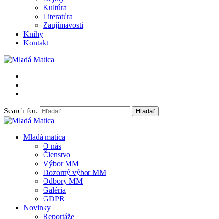
Kultúra
Literatúra
Zaujímavosti
Knihy
Kontakt
Search for:
Mladá Matica
Mladá matica
O nás
Členstvo
Výbor MM
Dozorný výbor MM
Odbory MM
Galéria
GDPR
Novinky
Reportáže