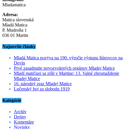
Mladamatica
Adresa:
Matica slovenská
Mladá Matica
P. Mudroňa 1
036 01 Martin
Najnovšie články
Mladá Matica pozýva na 190. výročie výstupu štúrovcov na
Devín
Prvé zasadnutie novozvolených orgánov Mladej Matice
Mladí matičiari sa zišli v Martine: 13. Valné zhromaždenie
Mladej Matice
16. národný zraz Mladej Matice
Lučenský boj za slobodu 1919
Kategórie
Archív
Dejiny
Komentáre
Novinky