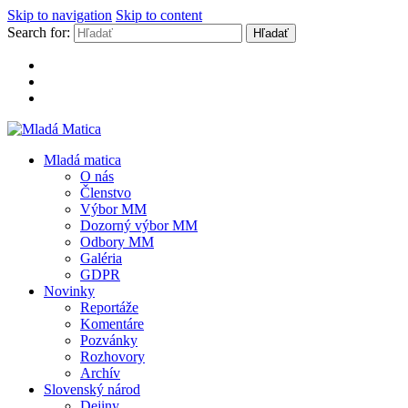
Skip to navigation
Skip to content
Search for:
Mladá Matica
Mladá matica
O nás
Členstvo
Výbor MM
Dozorný výbor MM
Odbory MM
Galéria
GDPR
Novinky
Reportáže
Komentáre
Pozvánky
Rozhovory
Archív
Slovenský národ
Dejiny