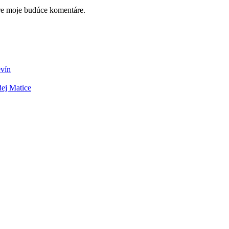
pre moje budúce komentáre.
evín
dej Matice