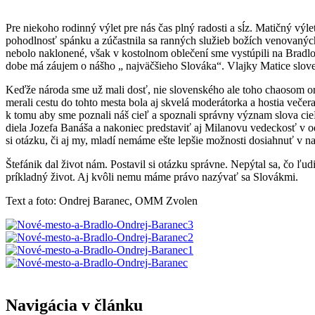
Pre niekoho rodinný výlet pre nás čas plný radosti a sĺz. Matičný výl
pohodlnosť spánku a zúčastnila sa ranných služieb božích venovaných
nebolo naklonené, však v kostolnom oblečení sme vystúpili na Bradlo.
dobe má záujem o nášho „ najväčšieho Slováka“. Vlajky Matice sloven
Keďže národa sme už mali dosť, nie slovenského ale toho chaosom 
merali cestu do tohto mesta bola aj skvelá moderátorka a hostia veče
k tomu aby sme poznali náš cieľ a spoznali správny význam slova ci
diela Jozefa Banáša a nakoniec predstaviť aj Milanovu vedeckosť v odb
si otázku, či aj my, mladí nemáme ešte lepšie možnosti dosiahnuť v n
Štefánik dal život nám. Postavil si otázku správne. Nepýtal sa, čo 
príkladný život. Aj kvôli nemu máme právo nazývať sa Slovákmi.
Text a foto: Ondrej Baranec, OMM Zvolen
Navigácia v článku