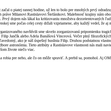
et začal o piatej rannej hodine, už len to bolo pre mnohých prvý odradz
 práve Milanovi Rastislavovi Štefánikovi. Malebnosť krajiny nám oboz
 Prvý dojem nás lákal ku kritizovaniu množstva dezorientovaných ľudí,
skej sme počas celej cesty držali vzpriamene, aby každý vedel, že aj 
organizovaného navštívili sme skvelo zorganizovanú pripomienku tra
ra Filip Jančík alebo Adela Banášová Vinceová. Večer plný filozofický
eľavedomý, ako je náš úspešný huslista Filip. Druhou podstatnou vlast
ore astronómia. Tieto atribúty a Rastislavove vlastnosti nás mali navie
ašom živote niečo viac.
ľudia robia pre neho, ale čo on môže spraviť. A prebil sa, pomohol. A