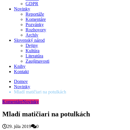
GDPR
Novinky
Reportáže
Komentáre
Pozvánky
Rozhovory
Archív
Slovenský národ
Dejiny
Kultúra
Literatúra
Zaujímavosti
Knihy
Kontakt
Domov
Novinky
Mladí matičiari na potulkách
Komentáre
Novinky
Mladí matičiari na potulkách
29. júla 2019
0