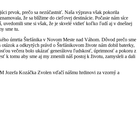
ujúci prvok, prečo sa nezúčastniť. Naša výprava však pokorila
namovala, že sa blížime do cieľovej destinácie. Počasie nám síce
 uvedomili sme si však, že je skvelé vidieť koľko ľudí aj v dnešnej
my sme tu.
gického úmrtia Štefánika v Novom Meste nad Váhom. Dôvod prečo sme
ch otázok a odkrytých právd o Štefánikovom živote nám dobil baterky,
nosťou večera bolo ukázať generálovu ľudskosť, úprimnosť a pokoru z
sť k tomu aby sme aj my zmenili náš postoj k životu, zamysleli a dali
j OMM Jozefa Kozáčka Zvolen vďačí nášmu hrdinovi za vzorný a