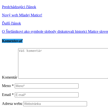
Predchádzajúci článok
Nový web Mladej Matice!
Ďalší článok
O Štefánikovi ako symbole slobody diskutovali historici Matice slov
Komentovať
Komentár
Meno
*
Email
*
Adresa webu