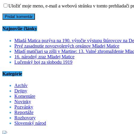
Uložiť moje meno, e-mail a webovú stránku v tomto prehliadači 
Najnovšie články
Mladá Matica pozýva na 190. výročie výstupu štúrovcov na D
Prvé zasadnutie novozvolených orgánov Mladej Matice
Mladí matičiari sa zišli v Martine: 13. Valné zhromaždenie Mla
16. národný zraz Mladej Matice
Lučenský boj za slobodu 1919
Kategórie
Archív
Dejiny
Komentáre
Novinky
Pozvánky
Reportáže
Rozhovory
Slovenský národ