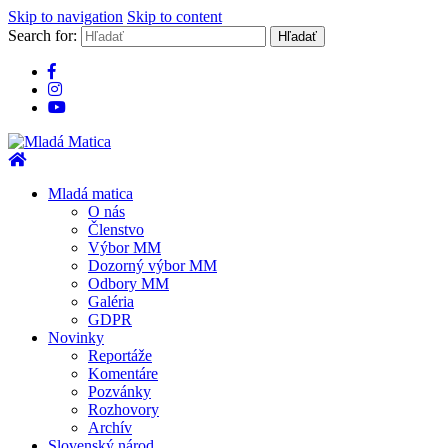
Skip to navigation
Skip to content
Search for:
Mladá Matica
Mladá matica
O nás
Členstvo
Výbor MM
Dozorný výbor MM
Odbory MM
Galéria
GDPR
Novinky
Reportáže
Komentáre
Pozvánky
Rozhovory
Archív
Slovenský národ