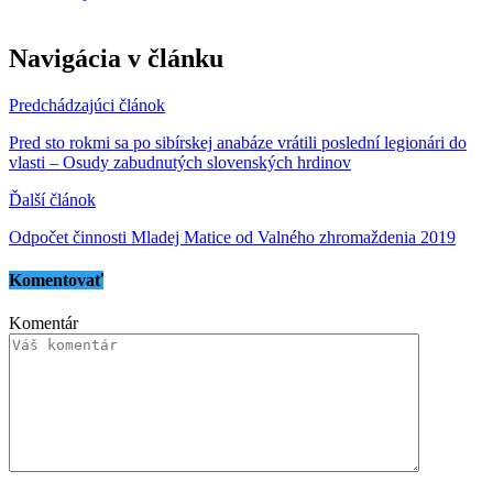
Navigácia v článku
Predchádzajúci článok
Pred sto rokmi sa po sibírskej anabáze vrátili poslední legionári do
vlasti – Osudy zabudnutých slovenských hrdinov
Ďalší článok
Odpočet činnosti Mladej Matice od Valného zhromaždenia 2019
Komentovať
Komentár