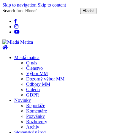
Skip to navigation
Skip to content
Search for:
Mladá Matica
Mladá matica
O nás
Členstvo
Výbor MM
Dozorný výbor MM
Odbory MM
Galéria
GDPR
Novinky
Reportáže
Komentáre
Pozvánky
Rozhovory
Archív
Slovenský národ