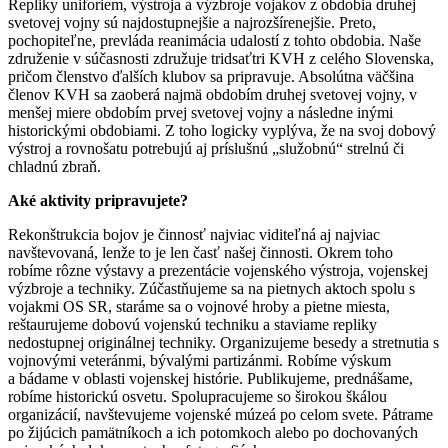
Repliky uniforiem, výstroja a výzbroje vojakov z obdobia druhej
svetovej vojny sú najdostupnejšie a najrozšírenejšie. Preto,
pochopiteľne, prevláda reanimácia udalostí z tohto obdobia. Naše
združenie v súčasnosti združuje tridsaťtri KVH z celého Slovenska,
pričom členstvo ďalších klubov sa pripravuje. Absolútna väčšina
členov KVH sa zaoberá najmä obdobím druhej svetovej vojny, v
menšej miere obdobím prvej svetovej vojny a následne inými
historickými obdobiami. Z toho logicky vyplýva, že na svoj dobový
výstroj a rovnošatu potrebujú aj príslušnú „služobnú“ strelnú či
chladnú zbraň.
Aké aktivity pripravujete?
Rekonštrukcia bojov je činnosť najviac viditeľná aj najviac
navštevovaná, lenže to je len časť našej činnosti. Okrem toho
robíme rôzne výstavy a prezentácie vojenského výstroja, vojenskej
výzbroje a techniky. Zúčastňujeme sa na pietnych aktoch spolu s
vojakmi OS SR, staráme sa o vojnové hroby a pietne miesta,
reštaurujeme dobovú vojenskú techniku a staviame repliky
nedostupnej originálnej techniky. Organizujeme besedy a stretnutia s
vojnovými veteránmi, bývalými partizánmi. Robíme výskum
a bádame v oblasti vojenskej histórie. Publikujeme, prednášame,
robíme historickú osvetu. Spolupracujeme so širokou škálou
organizácií, navštevujeme vojenské múzeá po celom svete. Pátrame
po žijúcich pamätníkoch a ich potomkoch alebo po dochovaných