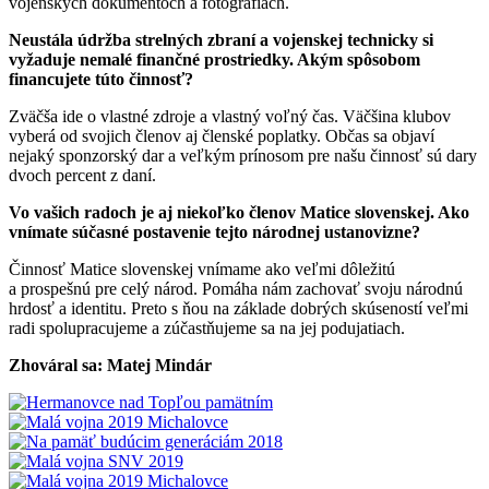
vojenských dokumentoch a fotografiách.
Neustála údržba strelných zbraní a vojenskej technicky si
vyžaduje nemalé finančné prostriedky. Akým spôsobom
financujete túto činnosť?
Zväčša ide o vlastné zdroje a vlastný voľný čas. Väčšina klubov
vyberá od svojich členov aj členské poplatky. Občas sa objaví
nejaký sponzorský dar a veľkým prínosom pre našu činnosť sú dary
dvoch percent z daní.
Vo vašich radoch je aj niekoľko členov Matice slovenskej. Ako
vnímate súčasné postavenie tejto národnej ustanovizne?
Činnosť Matice slovenskej vnímame ako veľmi dôležitú
a prospešnú pre celý národ. Pomáha nám zachovať svoju národnú
hrdosť a identitu. Preto s ňou na základe dobrých skúseností veľmi
radi spolupracujeme a zúčastňujeme sa na jej podujatiach.
Zhováral sa: Matej Mindár