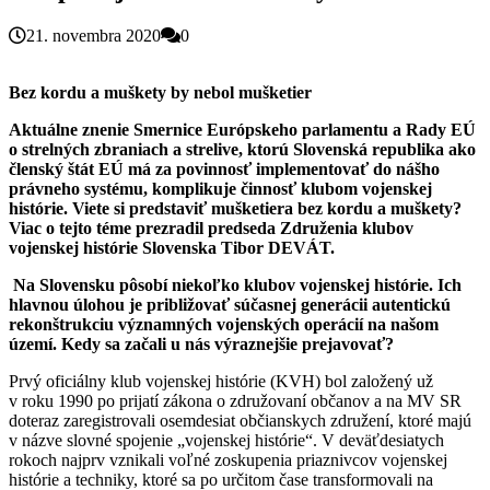
21. novembra 2020
0
Bez kordu a muškety by nebol mušketier
Aktuálne znenie Smernice Európskeho parlamentu a Rady EÚ
o strelných zbraniach a strelive, ktorú Slovenská republika ako
členský štát EÚ má za povinnosť implementovať do nášho
právneho systému, komplikuje činnosť klubom vojenskej
histórie. Viete si predstaviť mušketiera bez kordu a muškety?
Viac o tejto téme prezradil predseda Združenia klubov
vojenskej histórie Slovenska Tibor DEVÁT.
Na Slovensku pôsobí niekoľko klubov vojenskej histórie. Ich
hlavnou úlohou je približovať súčasnej generácii autentickú
rekonštrukciu významných vojenských operácií na našom
území. Kedy sa začali u nás výraznejšie prejavovať?
Prvý oficiálny klub vojenskej histórie (KVH) bol založený už
v roku 1990 po prijatí zákona o združovaní občanov a na MV SR
doteraz zaregistrovali osemdesiat občianskych združení, ktoré majú
v názve slovné spojenie „vojenskej histórie“. V deväťdesiatych
rokoch najprv vznikali voľné zoskupenia priaznivcov vojenskej
histórie a techniky, ktoré sa po určitom čase transformovali na