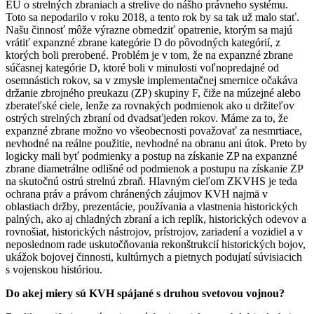
EÚ o strelných zbraniach a strelive do nášho právneho systému.
Toto sa nepodarilo v roku 2018, a tento rok by sa tak už malo stať.
Našu činnosť môže výrazne obmedziť opatrenie, ktorým sa majú
vrátiť expanzné zbrane kategórie D do pôvodných kategórií, z
ktorých boli prerobené. Problém je v tom, že na expanzné zbrane
súčasnej kategórie D, ktoré boli v minulosti voľnopredajné od
osemnástich rokov, sa v zmysle implementačnej smernice očakáva
držanie zbrojného preukazu (ZP) skupiny F, čiže na múzejné alebo
zberateľské ciele, lenže za rovnakých podmienok ako u držiteľov
ostrých strelných zbraní od dvadsaťjeden rokov. Máme za to, že
expanzné zbrane možno vo všeobecnosti považovať za nesmrtiace,
nevhodné na reálne použitie, nevhodné na obranu ani útok. Preto by
logicky mali byť podmienky a postup na získanie ZP na expanzné
zbrane diametrálne odlišné od podmienok a postupu na získanie ZP
na skutočnú ostrú strelnú zbraň. Hlavným cieľom ZKVHS je teda
ochrana práv a právom chránených záujmov KVH najmä v
oblastiach držby, prezentácie, používania a vlastnenia historických
palných, ako aj chladných zbraní a ich replík, historických odevov a
rovnošiat, historických nástrojov, prístrojov, zariadení a vozidiel a v
neposlednom rade uskutočňovania rekonštrukcií historických bojov,
ukážok bojovej činnosti, kultúrnych a pietnych podujatí súvisiacich
s vojenskou históriou.
Do akej miery sú KVH spájané s druhou svetovou vojnou?