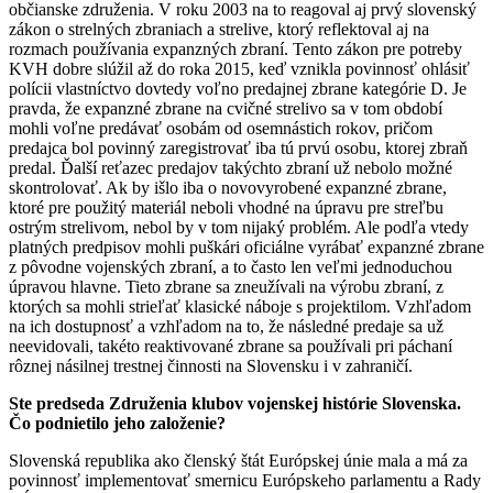
občianske združenia. V roku 2003 na to reagoval aj prvý slovenský
zákon o strelných zbraniach a strelive, ktorý reflektoval aj na
rozmach používania expanzných zbraní. Tento zákon pre potreby
KVH dobre slúžil až do roka 2015, keď vznikla povinnosť ohlásiť
polícii vlastníctvo dovtedy voľno predajnej zbrane kategórie D. Je
pravda, že expanzné zbrane na cvičné strelivo sa v tom období
mohli voľne predávať osobám od osemnástich rokov, pričom
predajca bol povinný zaregistrovať iba tú prvú osobu, ktorej zbraň
predal. Ďalší reťazec predajov takýchto zbraní už nebolo možné
skontrolovať. Ak by išlo iba o novovyrobené expanzné zbrane,
ktoré pre použitý materiál neboli vhodné na úpravu pre streľbu
ostrým strelivom, nebol by v tom nijaký problém. Ale podľa vtedy
platných predpisov mohli puškári oficiálne vyrábať expanzné zbrane
z pôvodne vojenských zbraní, a to často len veľmi jednoduchou
úpravou hlavne. Tieto zbrane sa zneužívali na výrobu zbraní, z
ktorých sa mohli strieľať klasické náboje s projektilom. Vzhľadom
na ich dostupnosť a vzhľadom na to, že následné predaje sa už
neevidovali, takéto reaktivované zbrane sa používali pri páchaní
rôznej násilnej trestnej činnosti na Slovensku i v zahraničí.
Ste predseda Združenia klubov vojenskej histórie Slovenska.
Čo podnietilo jeho založenie?
Slovenská republika ako členský štát Európskej únie mala a má za
povinnosť implementovať smernicu Európskeho parlamentu a Rady