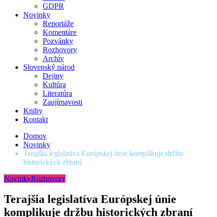
GDPR
Novinky
Reportáže
Komentáre
Pozvánky
Rozhovory
Archív
Slovenský národ
Dejiny
Kultúra
Literatúra
Zaujímavosti
Knihy
Kontakt
Domov
Novinky
Terajšia legislatíva Európskej únie komplikuje držbu
historických zbraní
Novinky
Rozhovory
Terajšia legislatíva Európskej únie
komplikuje držbu historických zbraní