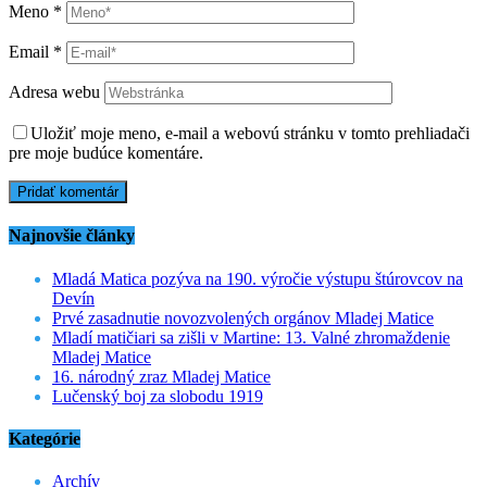
Meno
*
Email
*
Adresa webu
Uložiť moje meno, e-mail a webovú stránku v tomto prehliadači
pre moje budúce komentáre.
Najnovšie články
Mladá Matica pozýva na 190. výročie výstupu štúrovcov na
Devín
Prvé zasadnutie novozvolených orgánov Mladej Matice
Mladí matičiari sa zišli v Martine: 13. Valné zhromaždenie
Mladej Matice
16. národný zraz Mladej Matice
Lučenský boj za slobodu 1919
Kategórie
Archív