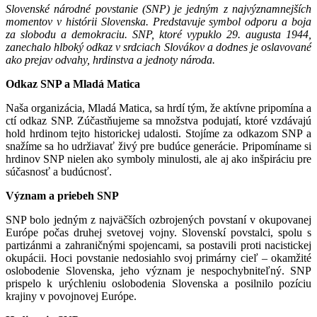
Slovenské národné povstanie (SNP) je jedným z najvýznamnejších
momentov v histórii Slovenska. Predstavuje symbol odporu a boja
za slobodu a demokraciu. SNP, ktoré vypuklo 29. augusta 1944,
zanechalo hlboký odkaz v srdciach Slovákov a dodnes je oslavované
ako prejav odvahy, hrdinstva a jednoty národa.
Odkaz SNP a Mladá Matica
Naša organizácia, Mladá Matica, sa hrdí tým, že aktívne pripomína a
ctí odkaz SNP. Zúčastňujeme sa množstva podujatí, ktoré vzdávajú
hold hrdinom tejto historickej udalosti. Stojíme za odkazom SNP a
snažíme sa ho udržiavať živý pre budúce generácie. Pripomíname si
hrdinov SNP nielen ako symboly minulosti, ale aj ako inšpiráciu pre
súčasnosť a budúcnosť.
Význam a priebeh SNP
SNP bolo jedným z najväčších ozbrojených povstaní v okupovanej
Európe počas druhej svetovej vojny. Slovenskí povstalci, spolu s
partizánmi a zahraničnými spojencami, sa postavili proti nacistickej
okupácii. Hoci povstanie nedosiahlo svoj primárny cieľ – okamžité
oslobodenie Slovenska, jeho význam je nespochybniteľný. SNP
prispelo k urýchleniu oslobodenia Slovenska a posilnilo pozíciu
krajiny v povojnovej Európe.