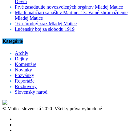
Devín
Prvé zasadnutie novozvolených orgánov Mladej Matice
Mladí matičiari sa zišli v Martine: 13. Valné zhromaždenie
Mladej Matice
16. národný zraz Mladej Matice
Lučenský boj za slobodu 1919
Kategórie
Archív
Dejiny
Komentáre
Novinky
Pozvánky
Reportáže
Rozhovory
Slovenský národ
© Matica slovenská 2020. Všetky práva vyhradené.