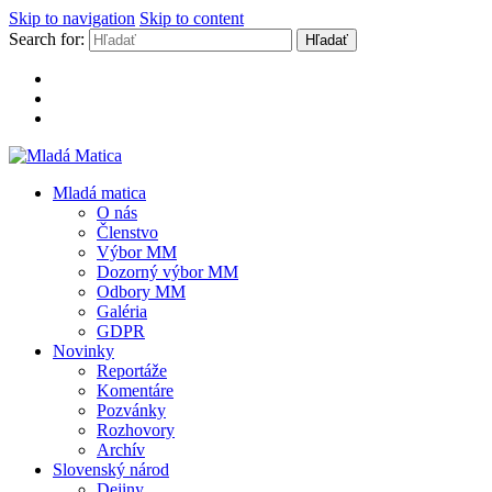
Skip to navigation
Skip to content
Search for:
Mladá Matica
Mladá matica
O nás
Členstvo
Výbor MM
Dozorný výbor MM
Odbory MM
Galéria
GDPR
Novinky
Reportáže
Komentáre
Pozvánky
Rozhovory
Archív
Slovenský národ
Dejiny