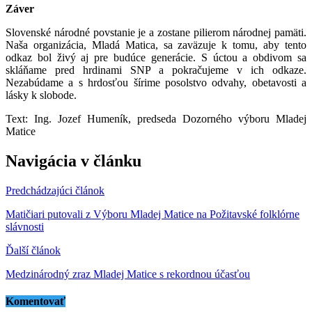
Záver
Slovenské národné povstanie je a zostane pilierom národnej pamäti.
Naša organizácia, Mladá Matica, sa zaväzuje k tomu, aby tento
odkaz bol živý aj pre budúce generácie. S úctou a obdivom sa
skláňame pred hrdinami SNP a pokračujeme v ich odkaze.
Nezabúdame a s hrdosťou šírime posolstvo odvahy, obetavosti a
lásky k slobode.
Text: Ing. Jozef Humeník, predseda Dozorného výboru Mladej
Matice
Navigácia v článku
Predchádzajúci článok
Matičiari putovali z Výboru Mladej Matice na Požitavské folklórne
slávnosti
Ďalší článok
Medzinárodný zraz Mladej Matice s rekordnou účasťou
Komentovať