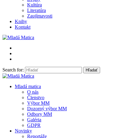
Kultúra
Literatúra
Zaujímavosti
Knihy
Kontakt
Search for:
Mladá Matica
Mladá matica
O nás
Členstvo
Výbor MM
Dozorný výbor MM
Odbory MM
Galéria
GDPR
Novinky
Reportáže