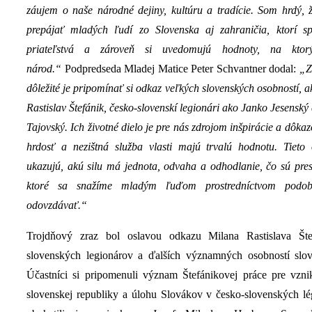
záujem o naše národné dejiny, kultúru a tradície. Som hrdý,
prepájať mladých ľudí zo Slovenska aj zahraničia, ktorí s
priateľstvá a zároveň si uvedomujú hodnoty, na ktor
národ.“
Podpredseda Mladej Matice Peter Schvantner dodal:
„Zr
dôležité je pripomínať si odkaz veľkých slovenských osobností, a
Rastislav Štefánik, česko-slovenskí legionári ako Janko Jesenský
Tajovský. Ich životné dielo je pre nás zdrojom inšpirácie a dôka
hrdosť a nezištná služba vlasti majú trvalú hodnotu. Tieto
ukazujú, akú silu má jednota, odvaha a odhodlanie, čo sú pres
ktoré sa snažíme mladým ľuďom prostredníctvom podob
odovzdávať.“
Trojdňový zraz bol oslavou odkazu Milana Rastislava Šte
slovenských legionárov a ďalších významných osobností slov
Účastníci si pripomenuli význam Štefánikovej práce pre vzni
slovenskej republiky a úlohu Slovákov v česko-slovenských l