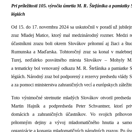
Pri príležitosti 105. výročia úmrtia M. R. Štefánika a pamiatky 
légiách
Od 15. do 17. novembra 2024 sa uskutočnil v poradí už jubile
zraz Mladej Matice, ktorý mal medzinárodný rozmer. Medzi 
účastníkmi zrazu boli okrem Slovákov prítomní aj žiaci a štu
Rumunska a Maďarska. Tohtoročný zraz sa konal v malebnej 
Turej, neďaleko posvätného miesta Slovákov – Mohyly M.
a tematicky bol venovaný odkazu M. R. Štefánika a pamiatke S
légiách. Národný zraz bol podporený z rezervy predsedu vlády 
a za pomoci ministerstva zahraničných vecí a európskych záležit
Toto výnimočné stretnutie mladých Slovákov otvoril predseda
Martin Hajník a podpredseda Peter Schvantner, ktorí priv
domácich a zahraničných účastníkov. Vo svojich príhovoro
prítomným dejiny a vývoj mladomatičného hnutia a samo
organizácie a konania mladomatičných národných zrazov. Po ú