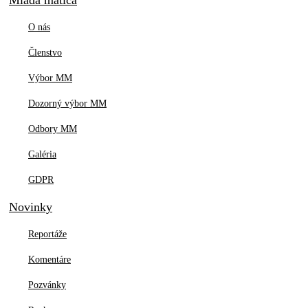
Mladá Matica
O nás
Členstvo
Výbor MM
Dozorný výbor MM
Odbory MM
Galéria
GDPR
Novinky
Reportáže
Komentáre
Pozvánky