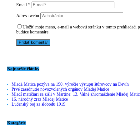
Email
*
Adresa webu
Uložiť moje meno, e-mail a webovú stránku v tomto prehliadači 
budúce komentáre.
Najnovšie články
Mladá Matica pozýva na 190. výročie výstupu štúrovcov na Devín
Prvé zasadnutie novozvolených orgánov Mladej Matice
Mladí matičiari sa zišli v Martine: 13. Valné zhromaždenie Mladej Matic
16. národný zraz Mladej Matice
Lučenský boj za slobodu 1919
Kategórie