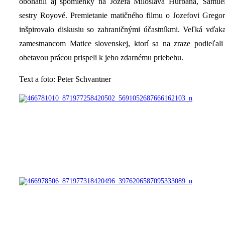
obohatili aj spomienky na Jozefa Miloslava Hurbana, Samuel
sestry Royové. Premietanie matičného filmu o Jozefovi Grego
inšpirovalo diskusiu so zahraničnými účastníkmi. Veľká vďak
zamestnancom Matice slovenskej, ktorí sa na zraze podieľali
obetavou prácou prispeli k jeho zdarnému priebehu.
Text a foto: Peter Schvantner