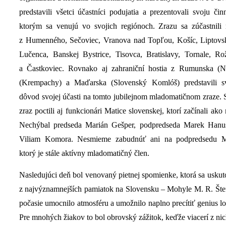
predstavili všetci účastníci podujatia a prezentovali svoju činn
ktorým sa venujú vo svojich regiónoch. Zrazu sa zúčastnili 
z Humenného, Sečoviec, Vranova nad Topľou, Košíc, Liptovs
Lučenca, Banskej Bystrice, Tisovca, Bratislavy, Tornale, Ro
a Častkoviec. Rovnako aj zahraniční hostia z Rumunska (N
(Krempachy) a Maďarska (Slovenský Komlóš) predstavili sv
dôvod svojej účasti na tomto jubilejnom mladomatičnom zraze.
zraz poctili aj funkcionári Matice slovenskej, ktorí začínali ako 
Nechýbal predseda Marián Gešper, podpredseda Marek Hanu
Viliam Komora. Nesmieme zabudnúť ani na podpredsedu 
ktorý je stále aktívny mladomatičný člen.
Nasledujúci deň bol venovaný pietnej spomienke, ktorá sa uskuto
z najvýznamnejších pamiatok na Slovensku – Mohyle M. R. Šte
počasie umocnilo atmosféru a umožnilo naplno precítiť genius loc
Pre mnohých žiakov to bol obrovský zážitok, keďže viacerí z nich