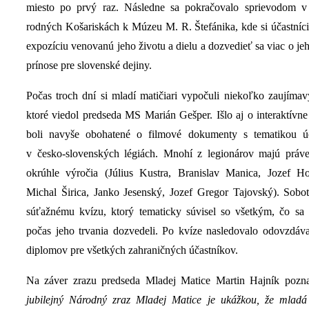
miesto po prvý raz. Následne sa pokračovalo sprievodom v
rodných Košariskách k Múzeu M. R. Štefánika, kde si účastníci
expozíciu venovanú jeho životu a dielu a dozvedieť sa viac o 
prínose pre slovenské dejiny.
Počas troch dní si mladí matičiari vypočuli niekoľko zaujíma
ktoré viedol predseda MS Marián Gešper. Išlo aj o interaktívne 
boli navyše obohatené o filmové dokumenty s tematikou ú
v česko-slovenských légiách. Mnohí z legionárov majú práv
okrúhle výročia (Július Kustra, Branislav Manica, Jozef H
Michal Širica, Janko Jesenský, Jozef Gregor Tajovský). Sobot
súťažnému kvízu, ktorý tematicky súvisel so všetkým, čo sa 
počas jeho trvania dozvedeli. Po kvíze nasledovalo odovzdáv
diplomov pre všetkých zahraničných účastníkov.
Na záver zrazu predseda Mladej Matice Martin Hajník poz
jubilejný Národný zraz Mladej Matice je ukážkou, že mlad