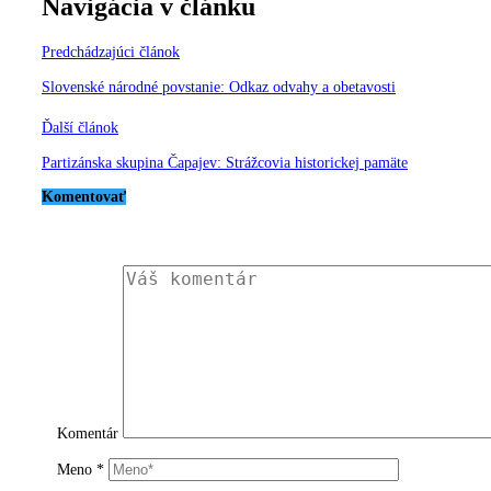
Navigácia v článku
Predchádzajúci článok
Slovenské národné povstanie: Odkaz odvahy a obetavosti
Ďalší článok
Partizánska skupina Čapajev: Strážcovia historickej pamäte
Komentovať
Komentár
Meno
*