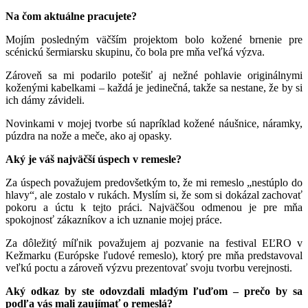
Na čom aktuálne pracujete?
Mojím posledným väčším projektom bolo kožené brnenie pre
scénickú šermiarsku skupinu, čo bola pre mňa veľká výzva.
Zároveň sa mi podarilo potešiť aj nežné pohlavie originálnymi
koženými kabelkami – každá je jedinečná, takže sa nestane, že by si
ich dámy závideli.
Novinkami v mojej tvorbe sú napríklad kožené náušnice, náramky,
púzdra na nože a meče, ako aj opasky.
Aký je váš najväčší úspech v remesle?
Za úspech považujem predovšetkým to, že mi remeslo „nestúplo do
hlavy“, ale zostalo v rukách. Myslím si, že som si dokázal zachovať
pokoru a úctu k tejto práci. Najväčšou odmenou je pre mňa
spokojnosť zákazníkov a ich uznanie mojej práce.
Za dôležitý míľnik považujem aj pozvanie na festival EĽRO v
Kežmarku (Európske ľudové remeslo), ktorý pre mňa predstavoval
veľkú poctu a zároveň výzvu prezentovať svoju tvorbu verejnosti.
Aký odkaz by ste odovzdali mladým ľuďom – prečo by sa
podľa vás mali zaujímať o remeslá?