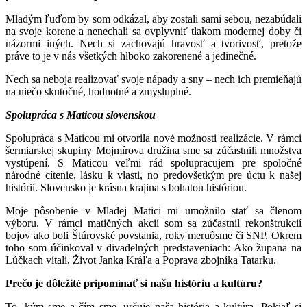
Mladým ľuďom by som odkázal, aby zostali sami sebou, nezabúdali
na svoje korene a nenechali sa ovplyvniť tlakom modernej doby či
názormi iných. Nech si zachovajú hravosť a tvorivosť, pretože
práve to je v nás všetkých hlboko zakorenené a jedinečné.
Nech sa neboja realizovať svoje nápady a sny – nech ich premieňajú
na niečo skutočné, hodnotné a zmysluplné.
Spolupráca s Maticou slovenskou
Spolupráca s Maticou mi otvorila nové možnosti realizácie. V rámci
šermiarskej skupiny Mojmírova družina sme sa zúčastnili množstva
vystúpení. S Maticou veľmi rád spolupracujem pre spoločné
národné cítenie, lásku k vlasti, no predovšetkým pre úctu k našej
histórii. Slovensko je krásna krajina s bohatou históriou.
Moje pôsobenie v Mladej Matici mi umožnilo stať sa členom
výboru. V rámci matičných akcií som sa zúčastnil rekonštrukcií
bojov ako boli Štúrovské povstania, roky meruôsme či SNP. Okrem
toho som účinkoval v divadelných predstaveniach: Ako župana na
Lúčkach vítali, Život Janka Kráľa a Poprava zbojníka Tatarku.
Prečo je dôležité pripomínať si našu históriu a kultúru?
To, kým sme a čím sme, určuje naša história a kultúra. Pokiaľ si