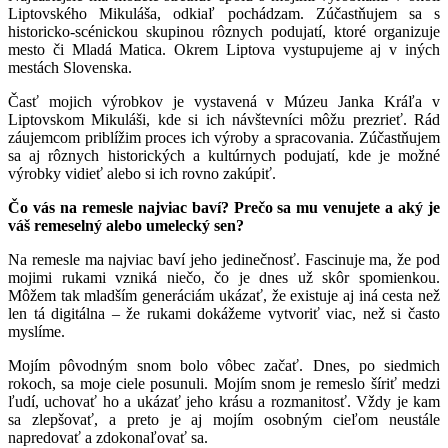
Liptovského Mikuláša, odkiaľ pochádzam. Zúčastňujem sa s
historicko-scénickou skupinou rôznych podujatí, ktoré organizuje
mesto či Mladá Matica. Okrem Liptova vystupujeme aj v iných
mestách Slovenska.
Časť mojich výrobkov je vystavená v Múzeu Janka Kráľa v
Liptovskom Mikuláši, kde si ich návštevníci môžu prezrieť. Rád
záujemcom priblížim proces ich výroby a spracovania. Zúčastňujem
sa aj rôznych historických a kultúrnych podujatí, kde je možné
výrobky vidieť alebo si ich rovno zakúpiť.
Čo vás na remesle najviac baví? Prečo sa mu venujete a aký je
váš remeselný alebo umelecký sen?
Na remesle ma najviac baví jeho jedinečnosť. Fascinuje ma, že pod
mojimi rukami vzniká niečo, čo je dnes už skôr spomienkou.
Môžem tak mladším generáciám ukázať, že existuje aj iná cesta než
len tá digitálna – že rukami dokážeme vytvoriť viac, než si často
myslíme.
Mojím pôvodným snom bolo vôbec začať. Dnes, po siedmich
rokoch, sa moje ciele posunuli. Mojím snom je remeslo šíriť medzi
ľudí, uchovať ho a ukázať jeho krásu a rozmanitosť. Vždy je kam
sa zlepšovať, a preto je aj mojím osobným cieľom neustále
napredovať a zdokonaľovať sa.