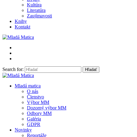
Kultúra
Literatúra
Zaujímavosti
Knihy
Kontakt
Search for:
Mladá Matica
Mladá matica
O nás
Členstvo
Výbor MM
Dozorný výbor MM
Odbory MM
Galéria
GDPR
Novinky
Reportáže