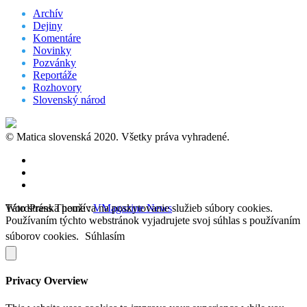
Archív
Dejiny
Komentáre
Novinky
Pozvánky
Reportáže
Rozhovory
Slovenský národ
© Matica slovenská 2020. Všetky práva vyhradené.
WordPress Theme :
Táto stránka používa na poskytovanie služieb súbory cookies.
VMagazine News
Používaním týchto webstránok vyjadrujete svoj súhlas s používaním
súborov cookies.
Súhlasím
Privacy Overview