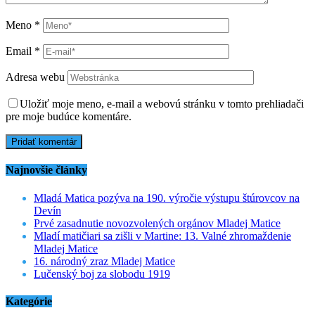
Meno
*
Email
*
Adresa webu
Uložiť moje meno, e-mail a webovú stránku v tomto prehliadači
pre moje budúce komentáre.
Najnovšie články
Mladá Matica pozýva na 190. výročie výstupu štúrovcov na
Devín
Prvé zasadnutie novozvolených orgánov Mladej Matice
Mladí matičiari sa zišli v Martine: 13. Valné zhromaždenie
Mladej Matice
16. národný zraz Mladej Matice
Lučenský boj za slobodu 1919
Kategórie