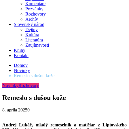
Komentáre
Pozvánky
Rozhovory
Archív
Slovenský národ
Dejiny
Kultúra
Literatúra
Zaujímavosti
Knihy
Kontakt
Domov
Novinky
Remeslo s dušou kože
Novinky
Rozhovory
Remeslo s dušou kože
8. apríla 2025
0
Andrej Lukáč, mladý remeselník a matičiar z Liptovského