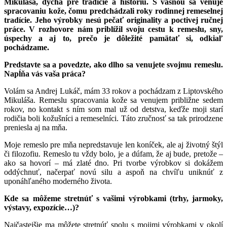
Mikuláša, dýcha pre tradície a históriu. S vášňou sa venuje
spracovaniu kože, čomu predchádzali roky rodinnej remeselnej
tradície. Jeho výrobky nesú pečať originality a poctivej ručnej
práce. V rozhovore nám priblížil svoju cestu k remeslu, sny,
úspechy a aj to, prečo je dôležité pamätať si, odkiaľ
pochádzame.
Predstavte sa a povedzte, ako dlho sa venujete svojmu remeslu.
Napĺňa vás vaša práca?
Volám sa Andrej Lukáč, mám 33 rokov a pochádzam z Liptovského
Mikuláša. Remeslu spracovania kože sa venujem približne sedem
rokov, no kontakt s ním som mal už od detstva, keďže moji starí
rodičia boli kožušníci a remeselníci. Táto zručnosť sa tak prirodzene
preniesla aj na mňa.
Moje remeslo pre mňa nepredstavuje len koníček, ale aj životný štýl
či filozofiu. Remeslo tu vždy bolo, je a dúfam, že aj bude, pretože –
ako sa hovorí – má zlaté dno. Pri tvorbe výrobkov si dokážem
oddýchnuť, načerpať novú silu a aspoň na chvíľu uniknúť z
uponáhľaného moderného života.
Kde sa môžeme stretnúť s vašimi výrobkami (trhy, jarmoky,
výstavy, expozície…)?
Najčastejšie ma môžete stretnúť spolu s mojimi výrobkami v okolí