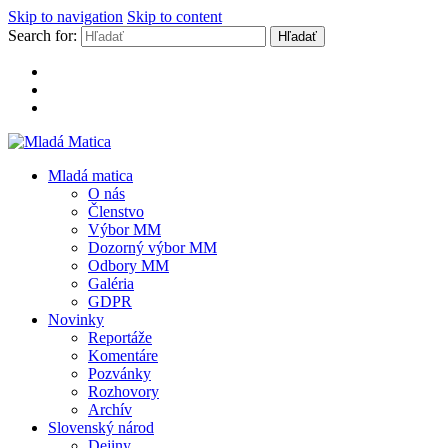
Skip to navigation
Skip to content
Search for:
Mladá Matica
Mladá matica
O nás
Členstvo
Výbor MM
Dozorný výbor MM
Odbory MM
Galéria
GDPR
Novinky
Reportáže
Komentáre
Pozvánky
Rozhovory
Archív
Slovenský národ
Dejiny